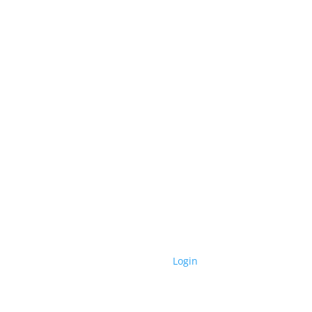
Følg Aarø på Facebook
© 2020 | |
Login