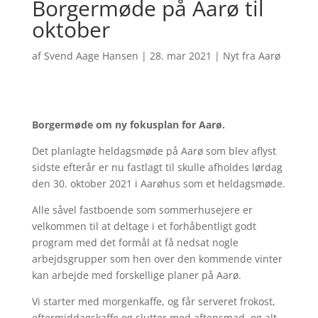
Borgermøde på Aarø til
oktober
af
Svend Aage Hansen
|
28. mar 2021
|
Nyt fra Aarø
Borgermøde om ny fokusplan for Aarø.
Det planlagte heldagsmøde på Aarø som blev aflyst
sidste efterår er nu fastlagt til skulle afholdes lørdag
den 30. oktober 2021 i Aarøhus som et heldagsmøde.
Alle såvel fastboende som sommerhusejere er
velkommen til at deltage i et forhåbentligt godt
program med det formål at få nedsat nogle
arbejdsgrupper som hen over den kommende vinter
kan arbejde med forskellige planer på Aarø.
Vi starter med morgenkaffe, og får serveret frokost,
eftermiddagskaffe og slutter med aftensmad, og alt