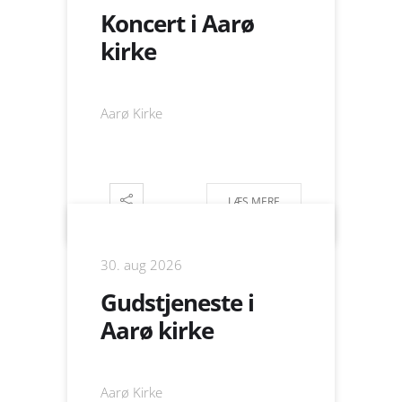
Koncert i Aarø
kirke
Aarø Kirke
LÆS MERE
30. aug 2026
Gudstjeneste i
Aarø kirke
Aarø Kirke