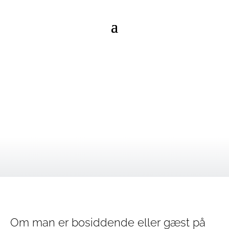
ALLE DANMARKS
KVALITETER PÅ ÉN Ø
– et godt sted at være og bo!
Om man er bosiddende eller gæst på