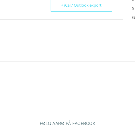
+ iCal / Outlook export
S
G
FØLG AARØ PÅ FACEBOOK