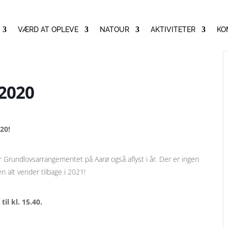
VÆRD AT OPLEVE
NATOUR
AKTIVITETER
KO
2020
20!
Grundlovsarrangementet på Aarø også aflyst i år. Der er ingen
n alt vender tilbage i 2021!
il kl. 15.40.