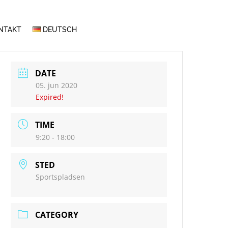
NTAKT
DEUTSCH
DATE
05. jun 2020
Expired!
TIME
9:20 - 18:00
STED
Sportspladsen
CATEGORY