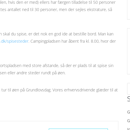
en, hvis den er med) ellers har færgen tilladelse til 50 personer
es antallet ned til 30 personer, men der sejles ekstrature, så
n skal du spise, er det nok en god ide at bestille bord. Man kan
.dk/spisesteder
. Campingpladsen har åbent fra kl. 8.00, hvor der
rtspladsen med store afstande, så der er plads til at spise sin
sen eller andre steder rundt på øen.
en tur til øen på Grundlovsdag. Vores erhvervsdrivende glæder til at
G
G
I