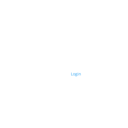
Følg Aarø på Facebook
© 2020 | |
Login