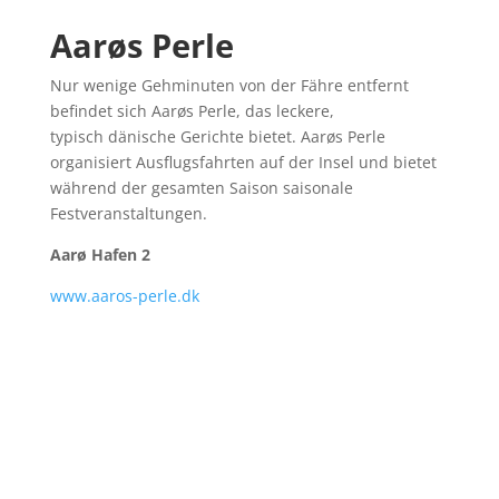
Aarøs Perle
Nur wenige Gehminuten von der Fähre entfernt
befindet sich
Aa
røs
Perle, das
leckere,
typisch
dänische Gerichte bietet.
Aa
rø
s
Perle
organisiert Ausflugs
fahrten auf der Insel und bietet
während der gesamten Saison saisonale
Festveransta
ltungen.
Aarø Hafen 2
www.aaros-perle.dk