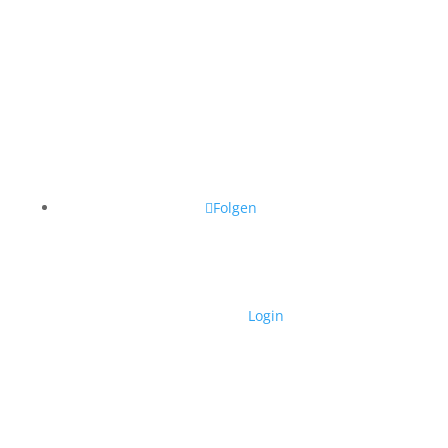
Følg Aarø på Facebook
Folgen
© 2020 | |
Login