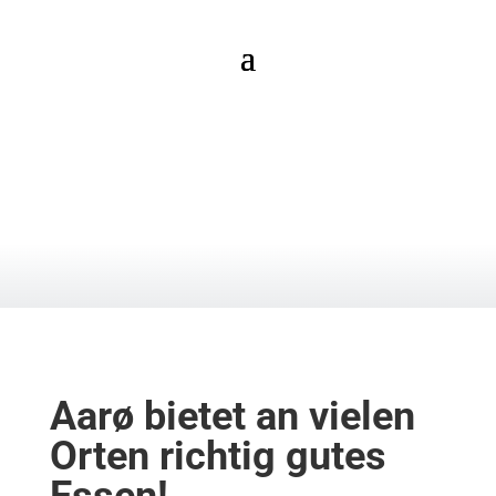
ESSEN AUF AARØ
Aarø
bietet an vie
len
Orten
richtig
gutes
Essen!